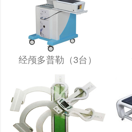
经颅多普勒（3台）