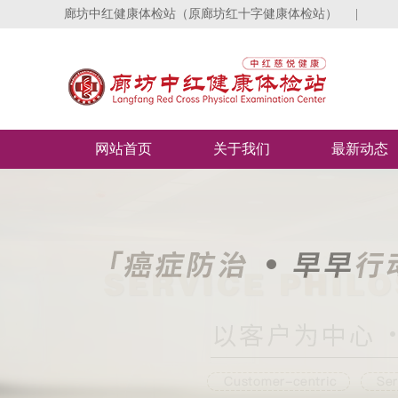
廊坊中红健康体检站（原廊坊红十字健康体检站） |
网站首页
关于我们
最新动态