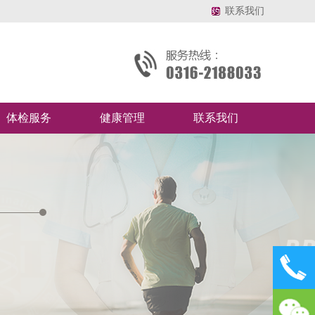
联系我们
体检服务
健康管理
联系我们