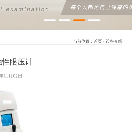
当前位置：
首页
-
设备介绍
触性眼压计
4年11月02日