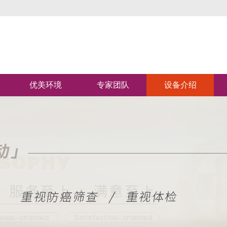
优美环境
专家团队
设备介绍