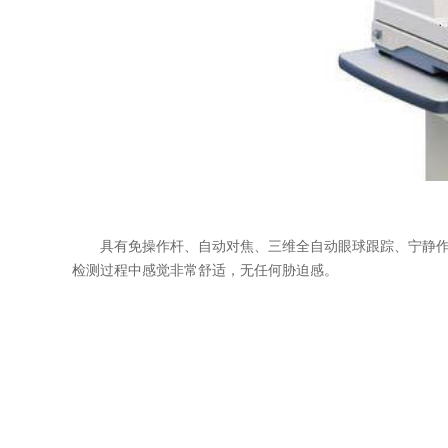
具有免操作杆、自动对焦、三维全自动眼球跟踪、宁静
检测过程中感觉非常舒适，无任何胁迫感。